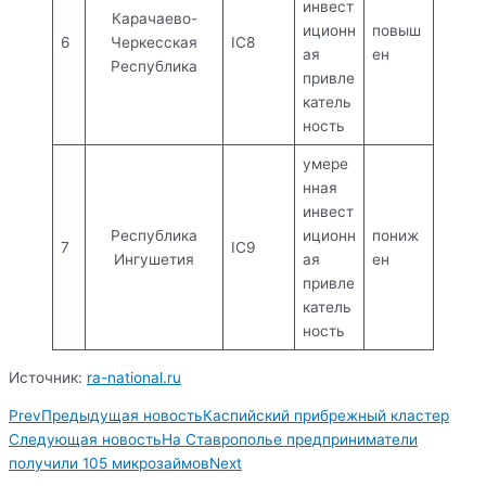
инвест
Карачаево-
иционн
повыш
6
Черкесская
IC8
ая
ен
Республика
привле
катель
ность
умере
нная
инвест
Республика
иционн
пониж
7
IC9
Ингушетия
ая
ен
привле
катель
ность
Источник:
ra-national.ru
Prev
Предыдущая новость
Каспийский прибрежный кластер
Следующая новость
На Ставрополье предприниматели
получили 105 микрозаймов
Next