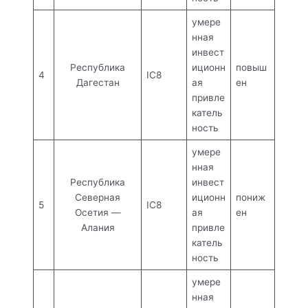
умере
нная
инвест
Республика
иционн
повыш
4
IC8
Дагестан
ая
ен
привле
катель
ность
умере
нная
Республика
инвест
Северная
иционн
пониж
5
IC8
Осетия —
ая
ен
Алания
привле
катель
ность
умере
нная