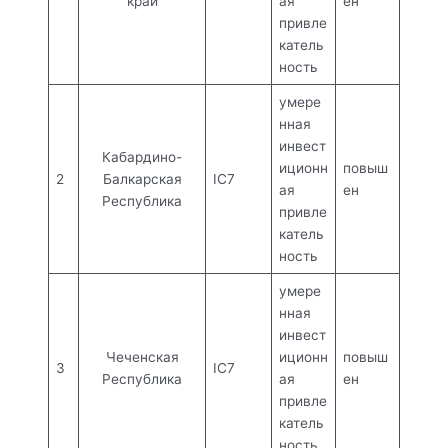
край
ая
ен
привле
катель
ность
умере
нная
инвест
Кабардино-
иционн
повыш
2
Балкарская
IC7
ая
ен
Республика
привле
катель
ность
умере
нная
инвест
Чеченская
иционн
повыш
3
IC7
Республика
ая
ен
привле
катель
ность