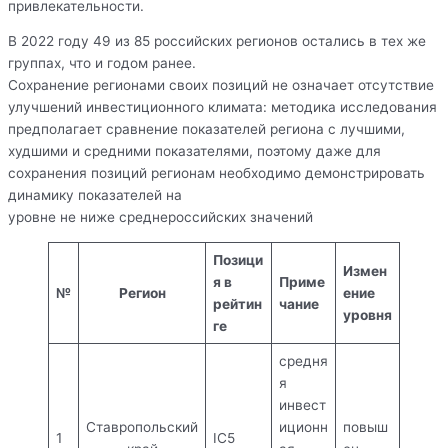
привлекательности.
В 2022 году 49 из 85 российских регионов остались в тех же
группах, что и годом ранее.
Сохранение регионами своих позиций не означает отсутствие
улучшений инвестиционного климата: методика исследования
предполагает сравнение показателей региона с лучшими,
худшими и средними показателями, поэтому даже для
сохранения позиций регионам необходимо демонстрировать
динамику показателей на
уровне не ниже среднероссийских значений
Позици
Измен
я в
Приме
№
Регион
ение
рейтин
чание
уровня
ге
средня
я
инвест
Ставропольский
иционн
повыш
1
IC5