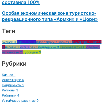
составила 100%
Особая экономическая зона туристско-
рекреационного типа «Армхи» и «Цори»
Теги
бизнес
0
диана гуц
1
инвестируй в кавказ
1
книги для бизнеса
0
льготы
0
мсп
0
оэз
1
поддержка
0
саморазвитие
0
сделано
на кавказе
2
субсидии
0
Рубрики
Бизнес
1
Инвестиции
6
Нацпроекты
2
Регионы
3
Рейтинги
4
Устойчивое развитие
0