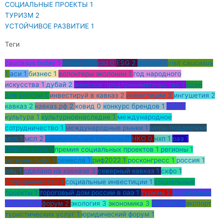
СОЦИАЛЬНЫЕ ПРОЕКТЫ
1
ТУРИЗМ
2
УСТОЙЧИВОЕ РАЗВИТИЕ
1
Теги
caucasus today
1
covid-18
0
ctd
0
ESG
2
gulfood
1
visit caucasus
1
аси
1
бизнес
1
волонтеры эколонии
1
год народного
искусства
1
дубай
2
женское предпринимательство
1
идеи
для россии
1
инвестируй в кавказ
2
инвестиции
3
ингушетия
2
кавказ
2
кавказ.рф
2
ковид
0
конкурс брендов
1
КСО
1
культура
1
культурноенаследие
1
международное
сотрудничество
1
международные рынки
1
меры поддержки
мсп
1
мсп
2
национальные проекты
0
НКО
0
нхп
1
оаэ
1
ПМЮФ-2023
1
премия социальных проектов
1
регионы
1
регионы скфо
1
ремесла
1
риф2022
1
росконгресс
1
россия
1
рэц
1
сделано на кавказе
3
северный кавказ
1
скфо
1
сотрудничество
1
социальные инвестиции
1
социальные
проекты
1
тороговый дом россии в оаэ
1
туризм
2
устойчивое
развитие
1
форум
2
экология
3
экономика
3
экспорт
3
экспорт
туристических услуг
1
юридический форум
1